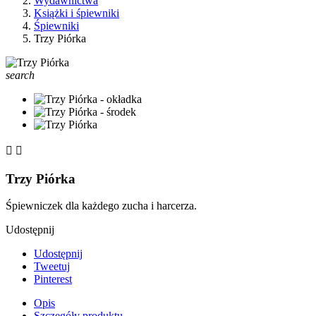
Wydawnictwa
Książki i śpiewniki
Śpiewniki
Trzy Piórka
search


Trzy Piórka
Śpiewniczek dla każdego zucha i harcerza.
Udostępnij
Udostępnij
Tweetuj
Pinterest
Opis
Szczegóły produktu