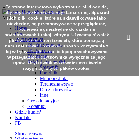

Ta strona internetowa wykorzystuje pliki cookie,
aby poprawić komfort korzystania z niej. Spośród
Menu
nich pliki cookie, które są sklasyfikowane jako
niezbędne, są przechowywane w przeglądarce,
Home
ponieważ są niezbędne do działania
O nas
podstawowych funkcji witryny. Używamy również
Wydawnictwa
plików cookie stron trzecich, które pomagają
Dla drużynowego
nam analizować i rozumieć sposób korzystania z
Dla harcerza
tej witryny. Te pliki cookie będą przechowywane
Dla zucha
w przeglądarce użytkownika wyłącznie za jego
Książki i śpiewniki
zgodą. Użytkownik ma również możliwość
Śpiewniki
rezygnacji z tych plików cookie.
Poradniki
Miniporadniki
Terenoznawstwo
Dla zuchowców
Inne
Gry edukacyjne
Notatniki
Gdzie kupić?
Kontakt
FB
Strona główna