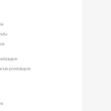
ia
mutu
pie
wadzające
e lub prostokącie
wa