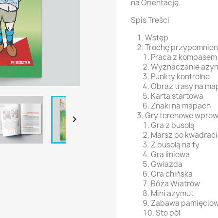
na Orientację.
Spis Treści
Wstęp
Trochę przypomnien
Praca z kompasem
Wyznaczanie azy
Punkty kontrolne
Obraz trasy na ma
Karta startowa
Znaki na mapach
Gry terenowe wpro

Gra z busolą
Marsz po kwadraci
Z busolą na ty
Gra liniowa
Gwiazda
Gra chińska
Róża Wiatrów
Mini azymut
Zabawa pamięcio
Sto pól