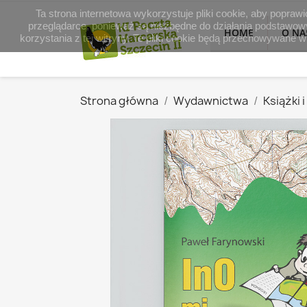
Ta strona internetowa wykorzystuje pliki cookie, aby popraw
przeglądarce, ponieważ są niezbędne do działania podstawowy
HOME
O NA
korzystania z tej witryny. Te pliki cookie będą przechowywane
Strona główna
Wydawnictwa
Książki 