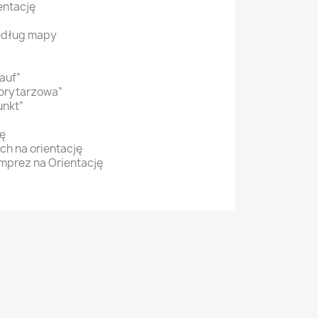
entację
edług mapy
lauf”
orytarzowa”
unkt”
ję
ch na orientację
mprez na Orientację