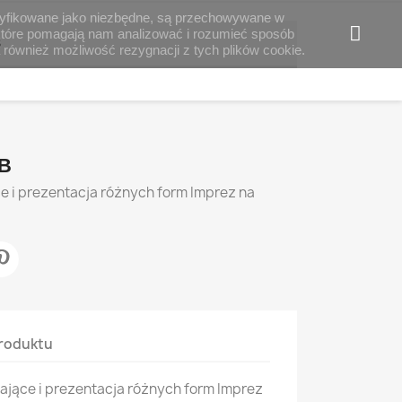
klasyfikowane jako niezbędne, są przechowywane w
 które pomagają nam analizować i rozumieć sposób
B
 również możliwość rezygnacji z tych plików cookie.
UB
 i prezentacja różnych form Imprez na
roduktu
jące i prezentacja różnych form Imprez