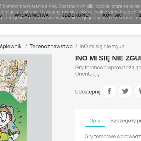
ić komfort korzystania z niej. Spośród nich pliki cookie, które są s
ch funkcji witryny. Używamy również plików cookie stron trzecich,
S
WYDAWNICTWA
GDZIE KUPIĆ?
KONTAKT
F
 w przeglądarce użytkownika wyłącznie za jego zgodą. Użytkownik ma
i śpiewniki
Terenoznawstwo
InO mi się nie zgub
INO MI SIĘ NIE ZG
Gry terenowe wprowadzające
Orientację.
Udostępnij
Opis
Szczegóły p
Gry terenowe wprowadza