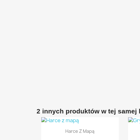
2 innych produktów w tej samej k
Szybki podgląd

Harce Z Mapą