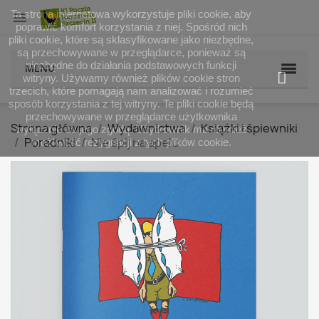
Ta strona internetowa wykorzystuje pliki cookie, aby

poprawić komfort korzystania z niej. Spośród nich
pliki cookie, które są sklasyfikowane jako niezbędne,
są przechowywane w przeglądarce, ponieważ są
niezbędne do działania podstawowych funkcji
MENU
witryny. Używamy również plików cookie stron
trzecich, które pomagają nam analizować i rozumieć
sposób korzystania z tej witryny. Te pliki cookie będą
przechowywane w przeglądarce użytkownika
Strona główna
Wydawnictwa
Książki i śpiewniki
wyłącznie za jego zgodą. Użytkownik ma również
Poradniki
Nie śpij na apelu
możliwość rezygnacji z tych plików cookie.